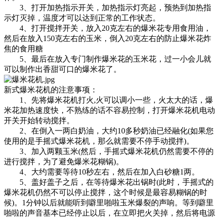
3、打开加热指示开关，加热指示灯亮起，预热到加热指
示灯灭掉，温度才可以达到正常的工作状态。
4、打开搅拌开关，放入20克左右的爆米花专用食用油，
然后在放入150克左右的玉米，倒入20克左右的防止爆米花炸
焦的食用糖
5、最后在放入专门制作爆米花的玉米花，过一小会儿就
可以制作出香甜可口的爆米花了。
新式爆米花机的注意事项：
1、先将爆米花机打火,火可以调小一些，火太大的话，爆
米花加热速度快，不熟练的话不容易控制，打开爆米花机电动
开关开始转动搅拌。
2、在倒入一两白奶油，大约10多秒奶油已经融化(如果您
使用的是手摇式爆米花机，那么就需要不停手动搅拌)。
3、加入两颗玉米(然后，手摇式爆米花机仍然需要不停的
进行搅拌，为了避免爆米花糊锅)。
4、大约需要等待10秒左右，然后在加入白砂糖1两。
5、盖好盖子之后，在等待爆米花出锅时(此时，手摇式的
爆米花机仍然不可以停止搅拌，这个时候是最容易糊锅的时
候)。1分钟以后就能听到噼里啪啦玉米爆裂的声响。等到噼里
啪啦的声音基本已经停止以后，在立即把火关掉，然后将电源