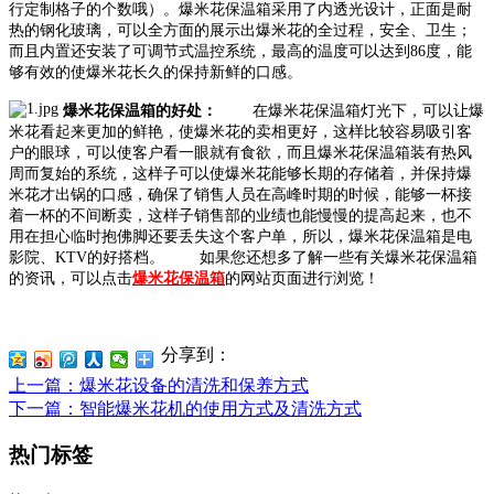
行定制格子的个数哦）。爆米花保温箱采用了内透光设计，正面是耐
热的钢化玻璃，可以全方面的展示出爆米花的全过程，安全、卫生；
而且内置还安装了可调节式温控系统，最高的温度可以达到86度，能
够有效的使爆米花长久的保持新鲜的口感。
爆米花保温箱的好处：
在爆米花保温箱灯光下，可以让爆
米花看起来更加的鲜艳，使爆米花的卖相更好，这样比较容易吸引客
户的眼球，可以使客户看一眼就有食欲，而且爆米花保温箱装有热风
周而复始的系统，这样子可以使爆米花能够长期的存储着，并保持爆
米花才出锅的口感，确保了销售人员在高峰时期的时候，能够一杯接
着一杯的不间断卖，这样子销售部的业绩也能慢慢的提高起来，也不
用在担心临时抱佛脚还要丢失这个客户单，所以，爆米花保温箱是电
影院、KTV的好搭档。
如果您还想多了解一些有关爆米花保温箱
的资讯，可以点击
爆米花保温箱
的网站页面进行浏览！
分享到：
上一篇
：爆米花设备的清洗和保养方式
下一篇
：智能爆米花机的使用方式及清洗方式
热门标签