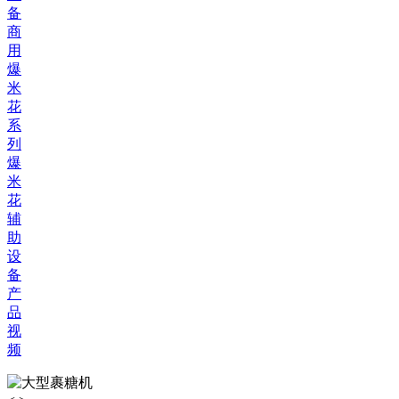
备
商
用
爆
米
花
系
列
爆
米
花
辅
助
设
备
产
品
视
频