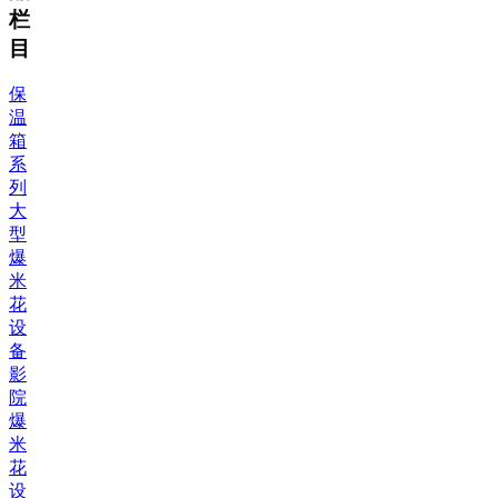
栏
目
保
温
箱
系
列
大
型
爆
米
花
设
备
影
院
爆
米
花
设