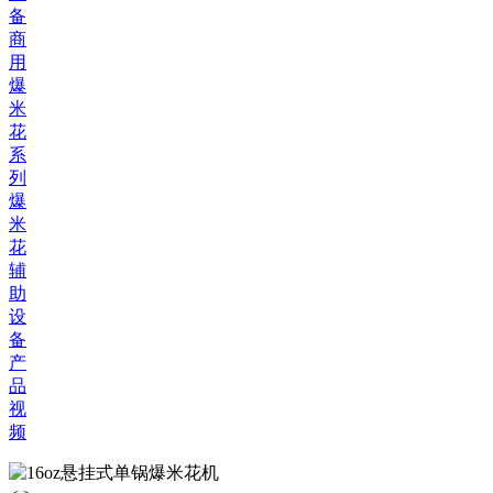
备
商
用
爆
米
花
系
列
爆
米
花
辅
助
设
备
产
品
视
频