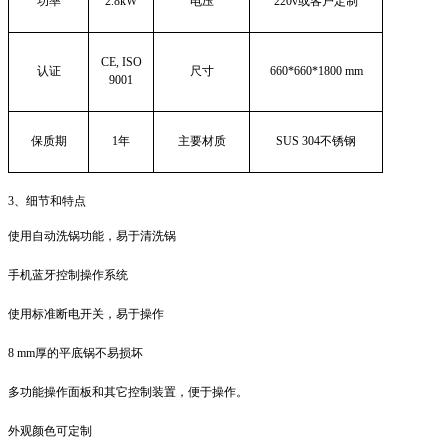
功率
2.8kW
电压
220v
或客户定制
CE, ISO
认证
尺寸
660*660*1800 mm
9001
保质期
1年
主要材质
SUS 304
不锈钢
3、细节和特点
使用自动洗锅功能，易于清洗锅
手机蓝牙控制操作系统
使用标准断电开关，易于操作
8 mm
厚的平底锅不易损坏
多功能操作面板和其它控制装置，便于操作。
外观颜色可定制