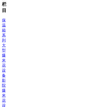
栏
目
保
温
箱
系
列
大
型
爆
米
花
设
备
影
院
爆
米
花
设