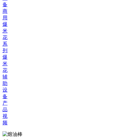
备
商
用
爆
米
花
系
列
爆
米
花
辅
助
设
备
产
品
视
频